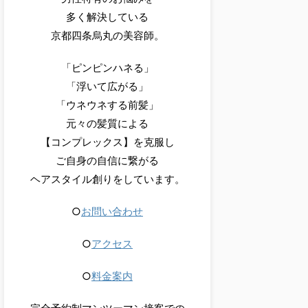
多く解決している
京都四条烏丸の美容師。
「ピンピンハネる」
「浮いて広がる」
「ウネウネする前髪」
元々の髪質による
【コンプレックス】を克服し
ご自身の自信に繋がる
ヘアスタイル創りをしています。
○
お問い合わせ
○
アクセス
○
料金案内