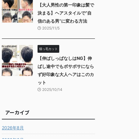
【大人男性の第一印象は髪で
決まる】ヘアスタイルで“自
信のある男”に変わる方法
2025/11/5
猫っ毛カット
【伸ばしっぱなしはNG】伸
ばし途中でもボサボサになら
ず好印象な大人ヘアはこのカ
ット
2025/10/14
アーカイブ
2026年8月