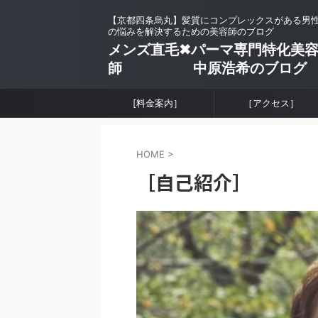
【京都四条烏丸】髪質にコンプレックスがある男
の悩みを解決するための美容師のブログ
メンズ直毛✖︎パーマ専門特化美
師 中原浩希のブログ
[料金案内］
［アクセス］
HOME
>
［自己紹介］