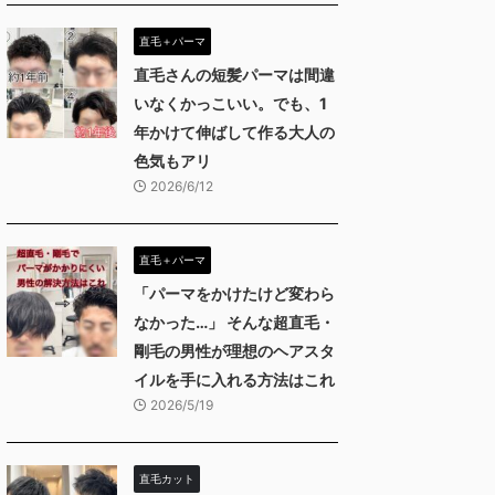
直毛＋パーマ
直毛さんの短髪パーマは間違
いなくかっこいい。でも、1
年かけて伸ばして作る大人の
色気もアリ
2026/6/12
直毛＋パーマ
「パーマをかけたけど変わら
なかった…」 そんな超直毛・
剛毛の男性が理想のヘアスタ
イルを手に入れる方法はこれ
2026/5/19
直毛カット