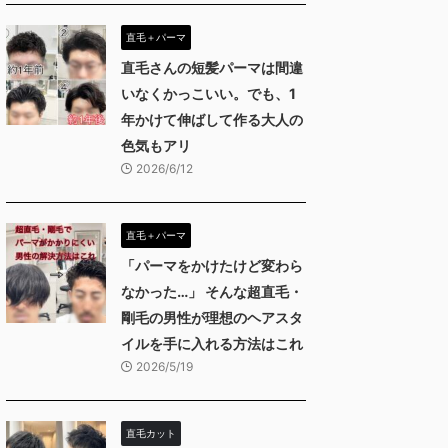
直毛＋パーマ
直毛さんの短髪パーマは間違
いなくかっこいい。でも、1
年かけて伸ばして作る大人の
色気もアリ
2026/6/12
直毛＋パーマ
「パーマをかけたけど変わら
なかった…」 そんな超直毛・
剛毛の男性が理想のヘアスタ
イルを手に入れる方法はこれ
2026/5/19
直毛カット