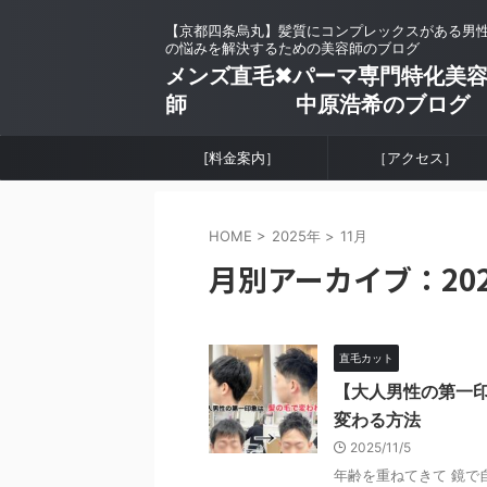
【京都四条烏丸】髪質にコンプレックスがある男
の悩みを解決するための美容師のブログ
メンズ直毛✖︎パーマ専門特化美
師 中原浩希のブログ
[料金案内］
［アクセス］
HOME
>
2025年
>
11月
月別アーカイブ：202
直毛カット
【大人男性の第一印
変わる方法
2025/11/5
年齢を重ねてきて 鏡で