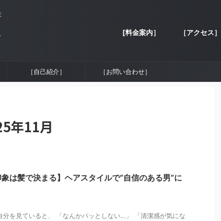
性
[料金案内］
［アクセス］
容
［自己紹介］
［お問い合わせ］
5年11月
象は髪で決まる】ヘアスタイルで“自信のある男”に
自分を見ていると、 「なんかパッとしない…」 「清潔感が気にな