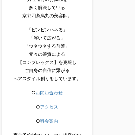
多く解決している
京都四条烏丸の美容師。
「ピンピンハネる」
「浮いて広がる」
「ウネウネする前髪」
元々の髪質による
【コンプレックス】を克服し
ご自身の自信に繋がる
ヘアスタイル創りをしています。
○
お問い合わせ
○
アクセス
○
料金案内