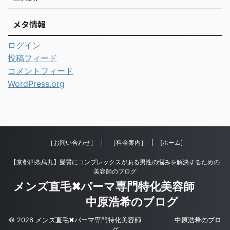
メタ情報
ログイン
投稿フィード
コメントフィード
WordPress.org
［お問い合わせ］
［料金案内］
[ホーム]
【京都四条烏丸】髪質にコンプレックスがある男性の悩みを解決するための
美容師のブログ
メンズ直毛✖︎パーマ専門特化美容師
中原浩希のブログ
© 2026 メンズ直毛✖︎パーマ専門特化美容師 中原浩希のブロ
グ