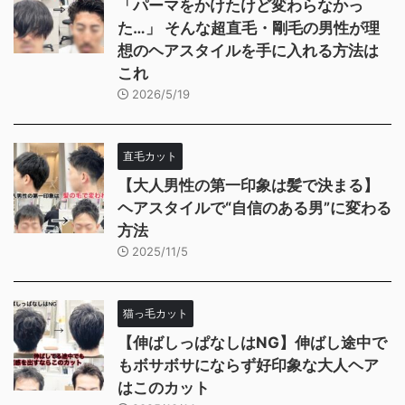
「パーマをかけたけど変わらなかっ
た…」 そんな超直毛・剛毛の男性が理
想のヘアスタイルを手に入れる方法は
これ
2026/5/19
直毛カット
【大人男性の第一印象は髪で決まる】
ヘアスタイルで“自信のある男”に変わる
方法
2025/11/5
猫っ毛カット
【伸ばしっぱなしはNG】伸ばし途中で
もボサボサにならず好印象な大人ヘア
はこのカット