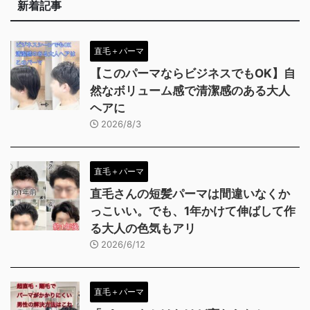
新着記事
直毛＋パーマ
【このパーマならビジネスでもOK】自
然なボリューム感で清潔感のある大人
ヘアに
2026/8/3
直毛＋パーマ
直毛さんの短髪パーマは間違いなくか
っこいい。でも、1年かけて伸ばして作
る大人の色気もアリ
2026/6/12
直毛＋パーマ