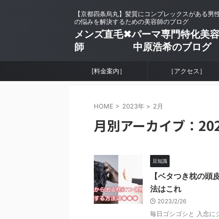
【京都四条烏丸】髪質にコンプレックスがある男
の悩みを解決するための美容師のブログ
メンズ直毛✖︎パーマ専門特化美
師 中原浩希のブログ
[料金案内］
［アクセス］
HOME
>
2023年
>
2月
月別アーカイブ：202
豆知識
【ベタつき枕の頭
法はこれ
2023/2/26
毎日ゴシゴシと 入念に