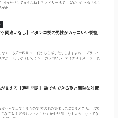
で 困ったりしてますよね！？ オイリー肌で、 髪の毛がベタベタし
出 ...
マ
ウケ間違いなし】ペタンコ髪の男性がカッコいい髪型
てなくても第一印象って 何かしら感じたりしますよね。 プラスイ
爽やか ・しっかりしてそう ・カッコいい マイナスイメージ ・だ
が見える【薄毛問題】 誰でもできる割と簡単な対策
な変化って出てくるもので 髪の毛の変化も気になるところ。 お客
てきてる お客様ちょっとしたくせ毛が 気になるようになってき