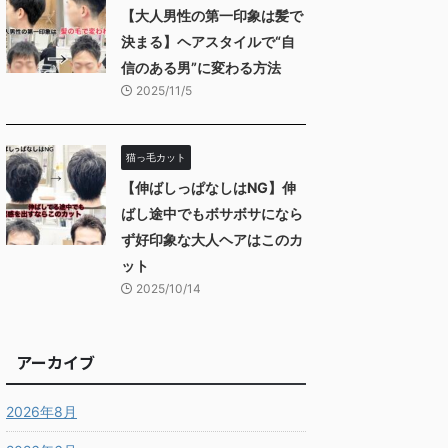
【大人男性の第一印象は髪で
決まる】ヘアスタイルで“自
信のある男”に変わる方法
2025/11/5
猫っ毛カット
【伸ばしっぱなしはNG】伸
ばし途中でもボサボサになら
ず好印象な大人ヘアはこのカ
ット
2025/10/14
アーカイブ
2026年8月