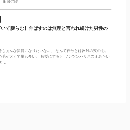
前髪の隙 ...
浮いて膨らむ】伸ばすのは無理と言われ続けた男性の
分もあんな髪質になりたいな...」 なんて自分とは反対の髪の毛。
の毛が太くて量も多い。 短髪にすると ツンツンハリネズミみたい
...