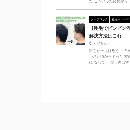
た こういった変化から、 
ツーブロック
直毛＋パーマ
【剛毛でピンピン
解決方法はこれ
2023/2/5
誰もが一度は思う 「自
小さい頃からずっと 髪
に なって、 少し伸ばすと 