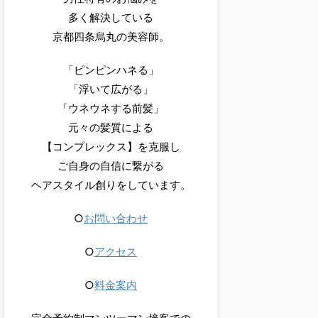
多く解決している
京都四条烏丸の美容師。
「ピンピンハネる」
「浮いて広がる」
「ウネウネする前髪」
元々の髪質による
【コンプレックス】を克服し
ご自身の自信に繋がる
ヘアスタイル創りをしています。
○
お問い合わせ
○
アクセス
○
料金案内