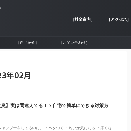
性
[料金案内］
［アクセス］
容
［自己紹介］
［お問い合わせ］
3年02月
皮臭】実は間違えてる！？自宅で簡単にできる対策方
シャンプーをしてるのに、 ・ベタつく ・匂いが気になる ・痒くな