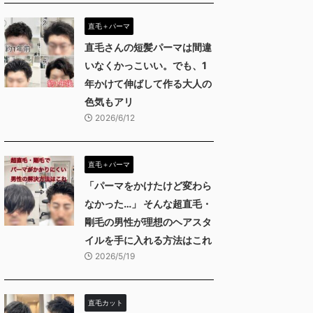
直毛＋パーマ
直毛さんの短髪パーマは間違
いなくかっこいい。でも、1
年かけて伸ばして作る大人の
色気もアリ
2026/6/12
直毛＋パーマ
「パーマをかけたけど変わら
なかった…」 そんな超直毛・
剛毛の男性が理想のヘアスタ
イルを手に入れる方法はこれ
2026/5/19
直毛カット