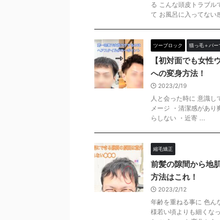
る こんな頭皮トラブル
て お風呂に入ってない感が
ツーブロック
猫っ毛＋パー
【初対面でも女性
への変身方法！
2023/2/19
人と会った時に 意識し
メージ ・清潔感があり
らしない ・近寄 ...
縮毛矯正
前髪の隙間から地肌
方法はこれ！
2023/2/12
年齢を重ねる事に 色ん
様若い頃よりも細くなっ