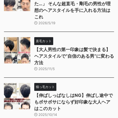
た…」 そんな超直毛・剛毛の男性が理
想のヘアスタイルを手に入れる方法は
これ
2026/5/19
直毛カット
【大人男性の第一印象は髪で決まる】
ヘアスタイルで“自信のある男”に変わる
方法
2025/11/5
猫っ毛カット
【伸ばしっぱなしはNG】伸ばし途中で
もボサボサにならず好印象な大人ヘア
はこのカット
2025/10/14