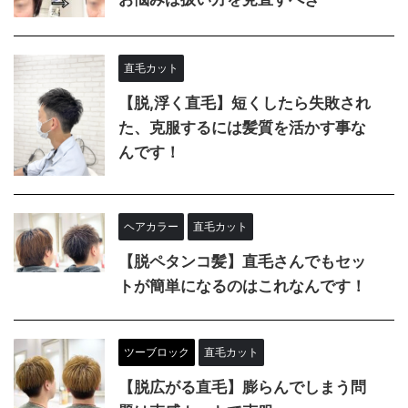
直毛カット
【脱,浮く直毛】短くしたら失敗され
た、克服するには髪質を活かす事な
んです！
ヘアカラー
直毛カット
【脱ペタンコ髪】直毛さんでもセッ
トが簡単になるのはこれなんです！
ツーブロック
直毛カット
【脱広がる直毛】膨らんでしまう問