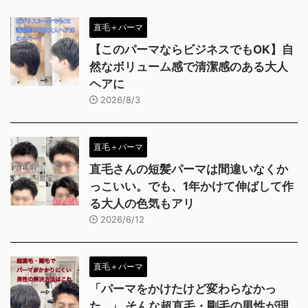
直毛＋パーマ
【このパーマならビジネスでもOK】自
然なボリューム感で清潔感のある大人
ヘアに
2026/8/3
直毛＋パーマ
直毛さんの短髪パーマは間違いなくか
っこいい。でも、1年かけて伸ばして作
る大人の色気もアリ
2026/6/12
直毛＋パーマ
「パーマをかけたけど変わらなかっ
た…」 そんな超直毛・剛毛の男性が理