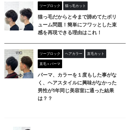
ツーブロック
猫っ毛カット
猫っ毛だからと今まで諦めてたボリ
ューム問題！簡単にフワッとした束
感を再現できる理由はこれ！
ツーブロック
ヘアカラー
直毛カット
直毛＋パーマ
パーマ、カラーを１度もした事がな
く、ヘアスタイルに興味がなかった
男性が1年同じ美容室に通った結果
は？？