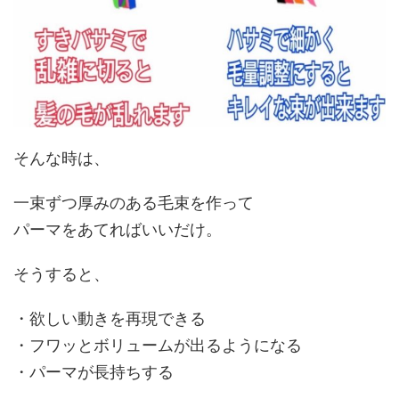
そんな時は、
一束ずつ厚みのある毛束を作って
パーマをあてればいいだけ。
そうすると、
・
欲しい動き
を再現できる
・
フワッとボリュームが出る
ようになる
・パーマが
長持ち
する