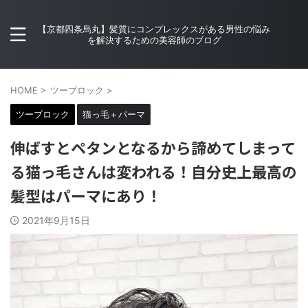
【京都四条烏丸】髪質にコンプレックスがある男性の悩み
を解決するための美容師のブログ
HOME
>
ツーブロック
>
ツーブロック
猫っ毛＋パーマ
伸ばすとペタンとなるから諦めてしまって
る猫っ毛さんは変われる！自分史上最高の
髪型はパーマにあり！
2021年9月15日