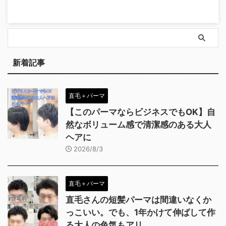
新着記事
直毛＋パーマ
【このパーマならビジネスでもOK】自
然なボリューム感で清潔感のある大人
ヘアに
2026/8/3
直毛＋パーマ
直毛さんの短髪パーマは間違いなくか
っこいい。でも、1年かけて伸ばして作
る大人の色気もアリ