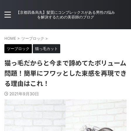
【京都四条烏丸】髪質にコンプレックスがある男性の悩み
を解決するための美容師のブログ
HOME
>
ツーブロック
>
ツーブロック
猫っ毛カット
猫っ毛だからと今まで諦めてたボリューム
問題！簡単にフワッとした束感を再現でき
る理由はこれ！
2021年9月30日