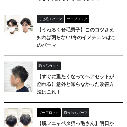
くせ毛＋パーマ
ツーブロック
【うねるくせ毛男子】このコツさえ
知れば困らない!冬のイメチェンはこ
のパーマ
猫っ毛カット
【すぐに重たくなってヘアセットが
崩れる】意外と知らなかった改善方
法はこれ！
ツーブロック
猫っ毛＋パーマ
【脱フニャペタ猫っ毛さん】明日か