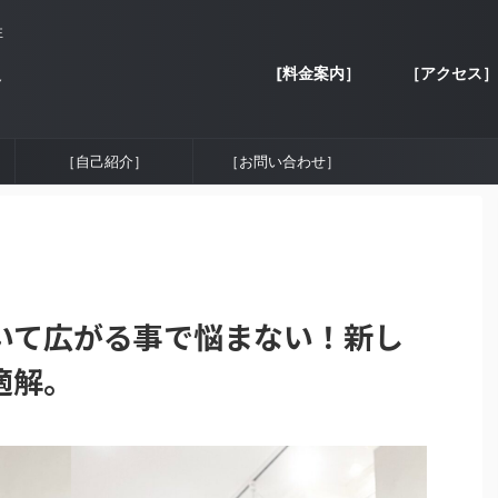
性
[料金案内］
［アクセス］
容
［自己紹介］
［お問い合わせ］
いて広がる事で悩まない！新し
適解。