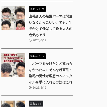
直毛＋パーマ
直毛さんの短髪パーマは間違
いなくかっこいい。でも、1
年かけて伸ばして作る大人の
色気もアリ
2026/6/12
直毛＋パーマ
「パーマをかけたけど変わら
なかった…」 そんな超直毛・
剛毛の男性が理想のヘアスタ
イルを手に入れる方法はこれ
2026/5/19
直毛カット