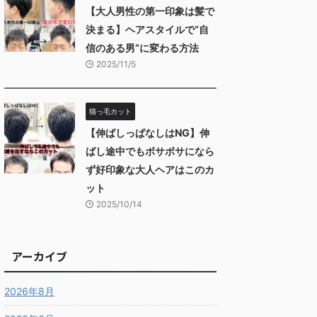
【大人男性の第一印象は髪で
決まる】ヘアスタイルで“自
信のある男”に変わる方法
2025/11/5
猫っ毛カット
【伸ばしっぱなしはNG】伸
ばし途中でもボサボサになら
ず好印象な大人ヘアはこのカ
ット
2025/10/14
アーカイブ
2026年8月