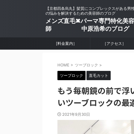
【京都四条烏丸】髪質にコンプレックスがある男
の悩みを解決するための美容師のブログ
メンズ直毛✖︎パーマ専門特化美
師 中原浩希のブログ
[料金案内］
［アクセス］
HOME
>
ツーブロック
>
ツーブロック
直毛カット
もう毎朝鏡の前で浮
いツーブロックの最
2021年9月30日