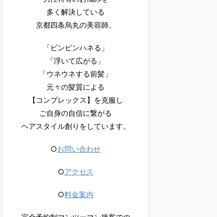
多く解決している
京都四条烏丸の美容師。
「ピンピンハネる」
「浮いて広がる」
「ウネウネする前髪」
元々の髪質による
【コンプレックス】を克服し
ご自身の自信に繋がる
ヘアスタイル創りをしています。
○
お問い合わせ
○
アクセス
○
料金案内