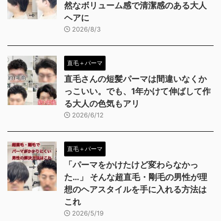
然なボリューム感で清潔感のある大人
ヘアに
2026/8/3
直毛＋パーマ
直毛さんの短髪パーマは間違いなくか
っこいい。でも、1年かけて伸ばして作
る大人の色気もアリ
2026/6/12
直毛＋パーマ
「パーマをかけたけど変わらなかっ
た…」 そんな超直毛・剛毛の男性が理
想のヘアスタイルを手に入れる方法は
これ
2026/5/19