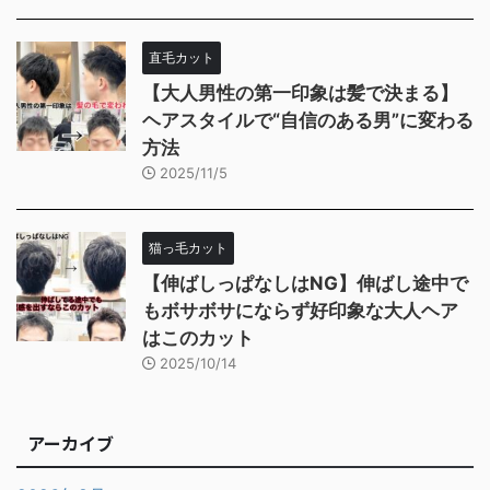
直毛カット
【大人男性の第一印象は髪で決まる】
ヘアスタイルで“自信のある男”に変わる
方法
2025/11/5
猫っ毛カット
【伸ばしっぱなしはNG】伸ばし途中で
もボサボサにならず好印象な大人ヘア
はこのカット
2025/10/14
アーカイブ