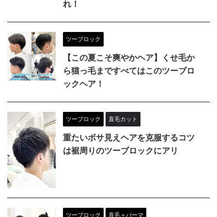
れ！
ツーブロック
【この夏こそ爽やかヘア】くせ毛か
ら猫っ毛まですべてはこのツーブロ
ックヘア！
ツーブロック
直毛カット
重たいボサ見えヘアを克服するコツ
は裾周りのツーブロックにアリ
ツーブロック
直毛＋パーマ