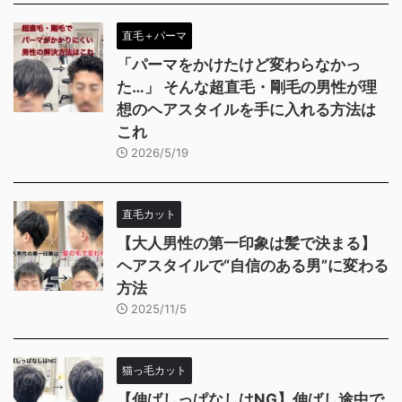
直毛＋パーマ
「パーマをかけたけど変わらなかっ
た…」 そんな超直毛・剛毛の男性が理
想のヘアスタイルを手に入れる方法は
これ
2026/5/19
直毛カット
【大人男性の第一印象は髪で決まる】
ヘアスタイルで“自信のある男”に変わる
方法
2025/11/5
猫っ毛カット
【伸ばしっぱなしはNG】伸ばし途中で