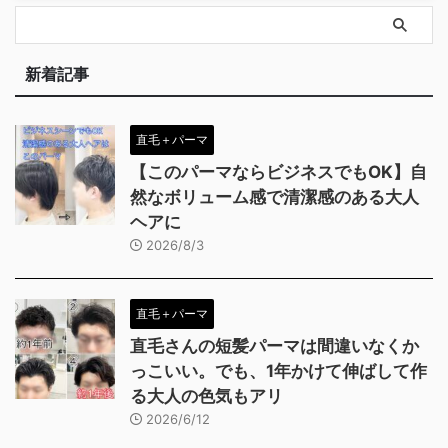
新着記事
直毛＋パーマ
【このパーマならビジネスでもOK】自
然なボリューム感で清潔感のある大人
ヘアに
2026/8/3
直毛＋パーマ
直毛さんの短髪パーマは間違いなくか
っこいい。でも、1年かけて伸ばして作
る大人の色気もアリ
2026/6/12