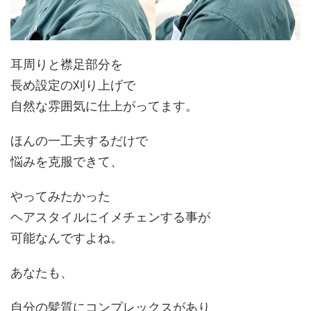
耳周りと襟足部分を
長め設定の刈り上げで
自然な雰囲気
に仕上がってます。
ほんの一工夫するだけで
悩みを
克服
できて、
やってみたかった
ヘアスタイルにイメチェンする事が
可能なんですよね。
あなたも、
自分の髪質にコンプレックスがあり