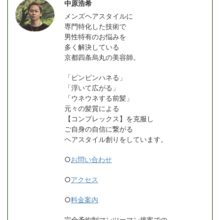
中原浩希
メンズヘアスタイルに
専門特化した技術で
男性特有のお悩みを
多く解決している
京都四条烏丸の美容師。
「ピンピンハネる」
「浮いて広がる」
「ウネウネする前髪」
元々の髪質による
【コンプレックス】を克服し
ご自身の自信に繋がる
ヘアスタイル創りをしています。
○
お問い合わせ
○
アクセス
○
料金案内
完全予約制マンツーマン接客での