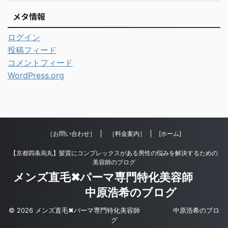
メタ情報
ログイン
投稿フィード
コメントフィード
WordPress.org
［お問い合わせ］
［料金案内］
[ホーム]
【京都四条烏丸】髪質にコンプレックスがある男性の悩みを解決するための
美容師のブログ
メンズ直毛✖︎パーマ専門特化美容師
中原浩希のブログ
© 2026 メンズ直毛✖︎パーマ専門特化美容師 中原浩希のブロ
グ