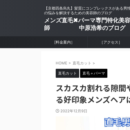
【京都四条烏丸】髪質にコンプレックスがある男
の悩みを解決するための美容師のブログ
メンズ直毛✖︎パーマ専門特化美
師 中原浩希のブログ
[料金案内］
［アクセス］
HOME
>
直毛カット
>
直毛カット
直毛＋パーマ
スカスカ割れる隙間
る好印象メンズヘア
2022年12月9日