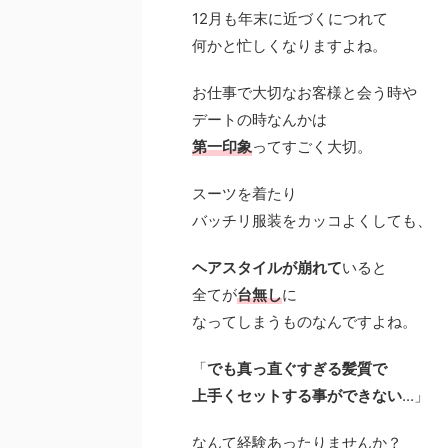
12月も年末に近づくにつれて
何かと忙しくなりますよね。
お仕事で大切なお客様と会う時や
デートの時なんかは
第一印象
ってすごく大切。
スーツを着たり
バッチリ服装をカッコよくしても、
ヘアスタイルが崩れて
いると
全てが
台無し
に
なってしまうものなんですよね。
「
でも
真っ直ぐすぎる髪質
で
上手くセットする事ができない
...」
なんて経験あったりませんか？