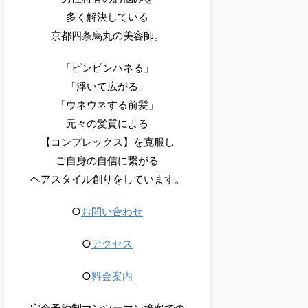
多く解決している
京都四条烏丸の美容師。
「ピンピンハネる」
「浮いて広がる」
「ウネウネする前髪」
元々の髪質による
【コンプレックス】を克服し
ご自身の自信に繋がる
ヘアスタイル創りをしています。
○
お問い合わせ
○
アクセス
○
料金案内