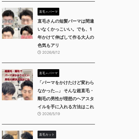
直毛＋パーマ
直毛さんの短髪パーマは間違
いなくかっこいい。でも、1
年かけて伸ばして作る大人の
色気もアリ
2026/6/12
直毛＋パーマ
「パーマをかけたけど変わら
なかった…」 そんな超直毛・
剛毛の男性が理想のヘアスタ
イルを手に入れる方法はこれ
2026/5/19
直毛カット