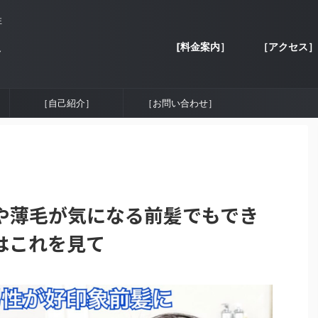
性
[料金案内］
［アクセス］
容
［自己紹介］
［お問い合わせ］
や薄毛が気になる前髪でもでき
はこれを見て