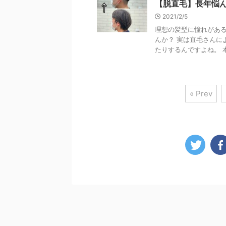
【脱直毛】長年悩
2021/2/5
理想の髪型に憧れがある
んか？ 実は直毛さんに
たりするんですよね。 本
« Prev