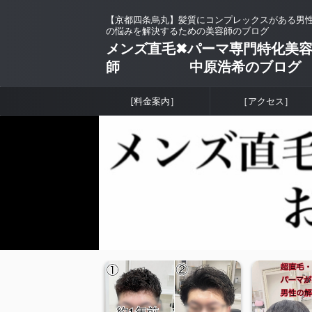
【京都四条烏丸】髪質にコンプレックスがある男
の悩みを解決するための美容師のブログ
メンズ直毛✖︎パーマ専門特化美
師 中原浩希のブログ
[料金案内］
［アクセス］