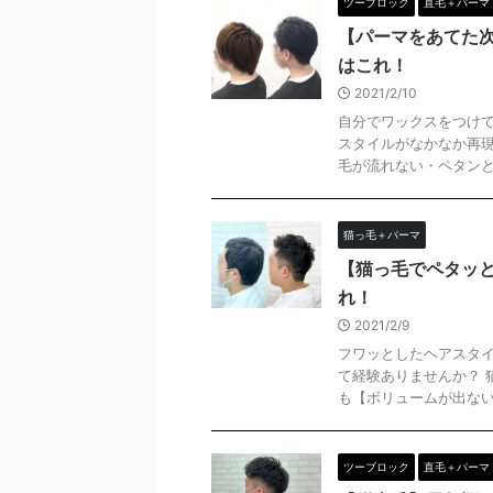
ツーブロック
直毛＋パーマ
【パーマをあてた
はこれ！
2021/2/10
自分でワックスをつけて
スタイルがなかなか再現
毛が流れない・ペタンとし
猫っ毛＋パーマ
【猫っ毛でペタッ
れ！
2021/2/9
フワッとしたヘアスタイ
て経験ありませんか？ 
も【ボリュームが出ない】
ツーブロック
直毛＋パーマ