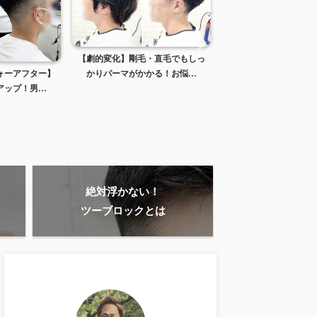
【劇的変化】剛毛・直毛でもしっ
【ハリコシ低下でペタ
ォーアフター】
かりパーマがかかる！お悩...
テる男性になるにはこ
ップ！男...
絶対浮かない！
ツーブロックとは