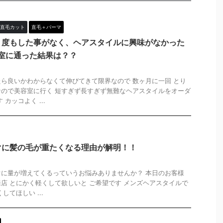
直毛カット
直毛＋パーマ
１度もした事がなく、ヘアスタイルに興味がなかった
室に通った結果は？？
ら良いかわからなくて伸びてきて限界なので 数ヶ月に一回 とり
ので美容室に行く 短すぎず長すぎず無難なヘアスタイルをオーダ
カッコよく ...
ぐに髪の毛が重たくなる理由が解明！！
に量が増えてくるっていうお悩みありませんか？ 本日のお客様
店 とにかく軽くして欲しいと ご希望です メンズヘアスタイルで
してほしい ...