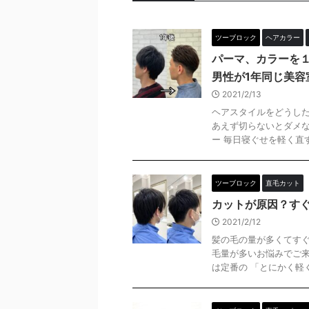
ツーブロック
ヘアカラー
パーマ、カラーを
男性が1年同じ美容
2021/2/13
ヘアスタイルをどうした
あえず切らないとダメな
ー 毎日寝ぐせを軽く直す 
ツーブロック
直毛カット
カットが原因？す
2021/2/12
髪の毛の量が多くてすぐ
毛量が多いお悩みでご来
は定番の 「とにかく軽く