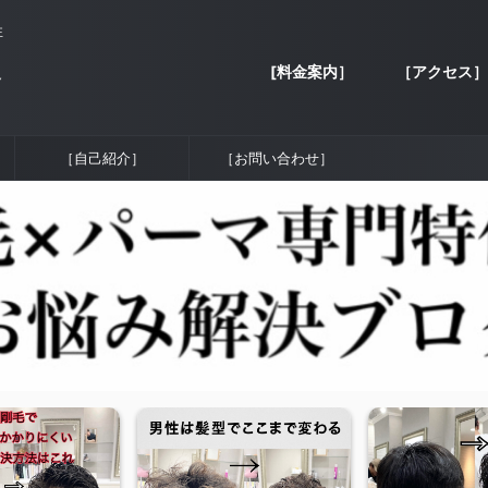
性
[料金案内］
［アクセス］
容
［自己紹介］
［お問い合わせ］