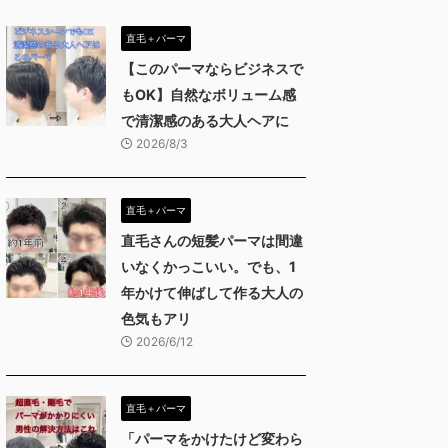
直毛＋パーマ
【このパーマならビジネスで
もOK】自然なボリューム感
で清潔感のある大人ヘアに
2026/8/3
直毛＋パーマ
直毛さんの短髪パーマは間違
いなくかっこいい。でも、1
年かけて伸ばして作る大人の
色気もアリ
2026/6/12
直毛＋パーマ
「パーマをかけたけど変わら