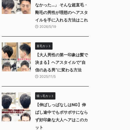
なかった…」 そんな超直毛・
剛毛の男性が理想のヘアスタ
イルを手に入れる方法はこれ
2026/5/19
直毛カット
【大人男性の第一印象は髪で
決まる】ヘアスタイルで“自
信のある男”に変わる方法
2025/11/5
猫っ毛カット
【伸ばしっぱなしはNG】伸
ばし途中でもボサボサになら
ず好印象な大人ヘアはこのカ
ット