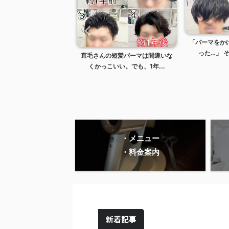
「パーマをか
った…」 そ
ーマならビジネスでも
直毛さんの短髪パーマは間違いな
然なボリューム感で...
くかっこいい。でも、1年...
・メニュー
・料金案内
新着記事