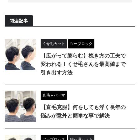
関連記事
くせ毛カット
ツーブロック
【広がって膨らむ】梳き方の工夫で
変われる！くせ毛さんを最高値まで
引き出す方法
直毛＋パーマ
【直毛克服】何をしても浮く長年の
悩みが意外と簡単な事で解決
ツーブロック
猫っ毛カット