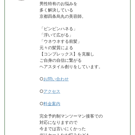
男性特有のお悩みを
多く解決している
京都四条烏丸の美容師。
「ピンピンハネる」
「浮いて広がる」
「ウネウネする前髪」
元々の髪質による
【コンプレックス】を克服し
ご自身の自信に繋がる
ヘアスタイル創りをしています。
○
お問い合わせ
○
アクセス
○
料金案内
完全予約制マンツーマン接客での
対応になりますので
今までは言いにくかった
デリケートなお悩みなども