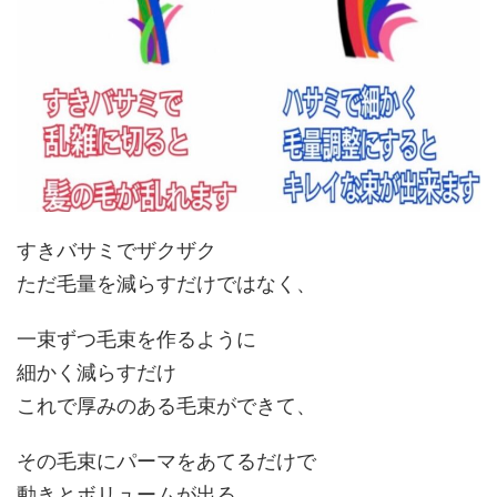
すきバサミでザクザク
ただ毛量を減らすだけではなく、
一束ずつ毛束を作る
ように
細かく減らすだけ
これで厚みのある毛束ができて、
その毛束にパーマをあてるだけで
動きとボリュームが出る
。