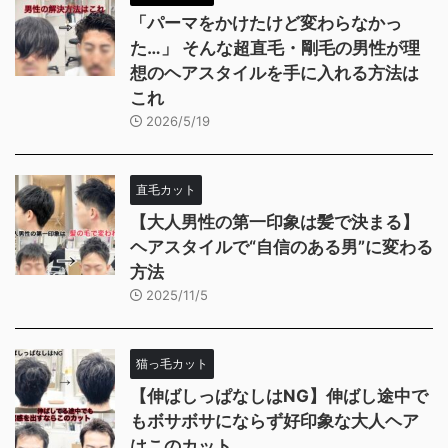
「パーマをかけたけど変わらなかっ
た…」 そんな超直毛・剛毛の男性が理
想のヘアスタイルを手に入れる方法は
これ
2026/5/19
直毛カット
【大人男性の第一印象は髪で決まる】
ヘアスタイルで“自信のある男”に変わる
方法
2025/11/5
猫っ毛カット
【伸ばしっぱなしはNG】伸ばし途中で
もボサボサにならず好印象な大人ヘア
はこのカット