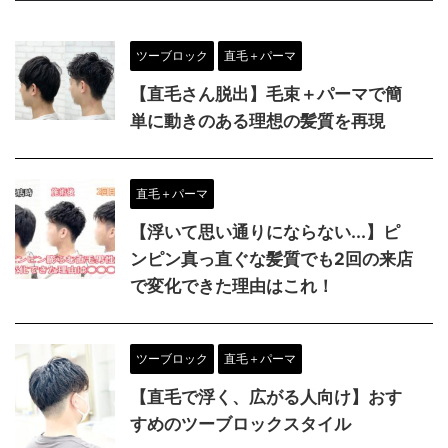
ツーブロック
直毛＋パーマ
【直毛さん脱出】毛束＋パーマで簡
単に動きのある理想の髪質を再現
直毛＋パーマ
【浮いて思い通りにならない...】ピ
ンピン真っ直ぐな髪質でも2回の来店
で変化できた理由はこれ！
ツーブロック
直毛＋パーマ
【直毛で浮く、広がる人向け】おす
すめのツーブロックスタイル