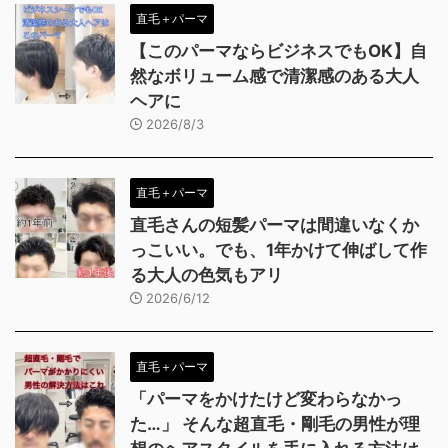
直毛＋パーマ
【このパーマならビジネスでもOK】自
然なボリューム感で清潔感のある大人
ヘアに
2026/8/3
直毛＋パーマ
直毛さんの短髪パーマは間違いなくか
っこいい。でも、1年かけて伸ばして作
る大人の色気もアリ
2026/6/12
直毛＋パーマ
「パーマをかけたけど変わらなかっ
た…」 そんな超直毛・剛毛の男性が理